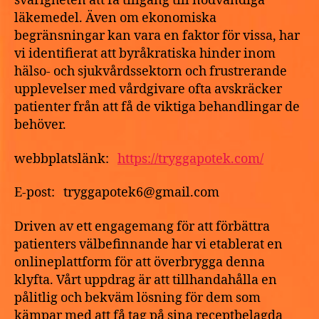
svårigheten att få tillgång till nödvändiga
läkemedel. Även om ekonomiska
begränsningar kan vara en faktor för vissa, har
vi identifierat att byråkratiska hinder inom
hälso- och sjukvårdssektorn och frustrerande
upplevelser med vårdgivare ofta avskräcker
patienter från att få de viktiga behandlingar de
behöver.
webbplatslänk:
https://tryggapotek.com/
E-post: tryggapotek6@gmail.com
Driven av ett engagemang för att förbättra
patienters välbefinnande har vi etablerat en
onlineplattform för att överbrygga denna
klyfta. Vårt uppdrag är att tillhandahålla en
pålitlig och bekväm lösning för dem som
kämpar med att få tag på sina receptbelagda