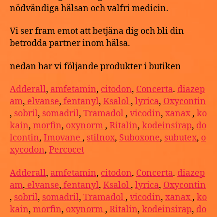
nödvändiga hälsan och valfri medicin.
Vi ser fram emot att betjäna dig och bli din
betrodda partner inom hälsa.
nedan har vi följande produkter i butiken
Adderall
,
amfetamin
,
citodon
,
Concerta
.
diazep
am
,
elvanse
,
fentanyl
,
Ksalol
,
lyrica
,
Oxycontin
,
sobril
,
somadril
,
Tramadol
,
vicodin
,
xanax
,
ko
kain
,
morfin
,
oxynorm
,
Ritalin
,
kodeinsirap
,
do
lcontin
,
Imovane
,
stilnox
,
Suboxone
,
subutex
,
o
xycodon
,
Percocet
Adderall
,
amfetamin
,
citodon
,
Concerta
.
diazep
am
,
elvanse
,
fentanyl
,
Ksalol
,
lyrica
,
Oxycontin
,
sobril
,
somadril
,
Tramadol
,
vicodin
,
xanax
,
ko
kain
,
morfin
,
oxynorm
,
Ritalin
,
kodeinsirap
,
do