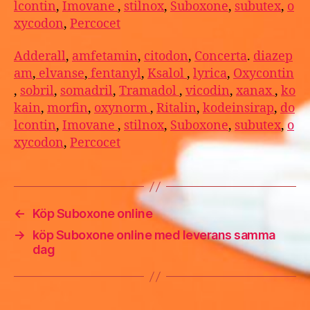
lcontin
,
Imovane
,
stilnox
,
Suboxone
,
subutex
,
o
xycodon
,
Percocet
Adderall
,
amfetamin
,
citodon
,
Concerta
.
diazep
am
,
elvanse
,
fentanyl
,
Ksalol
,
lyrica
,
Oxycontin
,
sobril
,
somadril
,
Tramadol
,
vicodin
,
xanax
,
ko
kain
,
morfin
,
oxynorm
,
Ritalin
,
kodeinsirap
,
do
lcontin
,
Imovane
,
stilnox
,
Suboxone
,
subutex
,
o
xycodon
,
Percocet
←
Köp Suboxone online
→
köp Suboxone online med leverans samma
dag