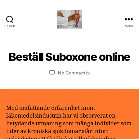
Search
Menu
turvallinenapteekki
B
M
y
a
a
Beställ Suboxone online
Categories
U
y
N
p
2
C
o
A
9,
Post
Post
on
No Comments
t
T
2
author
date
Beställ
h
E
0
G
Suboxone
e
2
O
online
k
R
6
e
I
Z
Med omfattande erfarenhet inom
E
läkemedelsindustrin har vi observerat en
D
betydande utmaning som många individer som
lider av kroniska sjukdomar står inför: