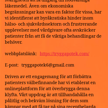
svårigheten att få tillgång till nödvändiga
läkemedel. Även om ekonomiska
begränsningar kan vara en faktor för vissa, har
vi identifierat att byråkratiska hinder inom
hälso- och sjukvårdssektorn och frustrerande
upplevelser med vårdgivare ofta avskräcker
patienter från att få de viktiga behandlingar de
behöver.
webbplatslänk:
https://tryggapotek.com/
E-post: tryggapotek6@gmail.com
Driven av ett engagemang för att förbättra
patienters välbefinnande har vi etablerat en
onlineplattform för att överbrygga denna
klyfta. Vårt uppdrag är att tillhandahålla en
pålitlig och bekväm lösning för dem som
kämpar med att få tag på sina receptbelagda