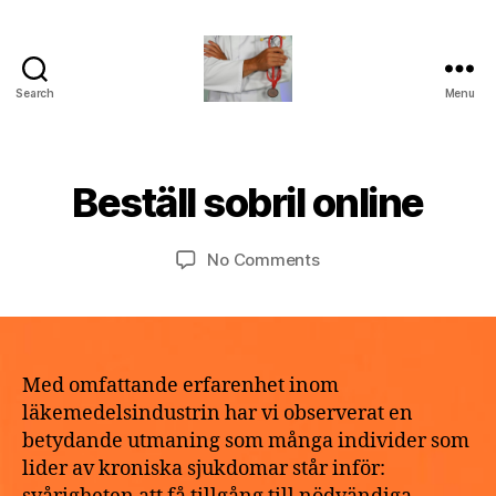
Search
Menu
turvallinenapteekki
B
M
y
a
a
Beställ sobril online
Categories
U
y
N
p
2
C
o
A
9,
Post
Post
on
No Comments
t
T
2
author
date
Beställ
h
E
0
G
sobril
e
2
O
online
k
R
6
e
I
Z
Med omfattande erfarenhet inom
E
läkemedelsindustrin har vi observerat en
D
betydande utmaning som många individer som
lider av kroniska sjukdomar står inför: