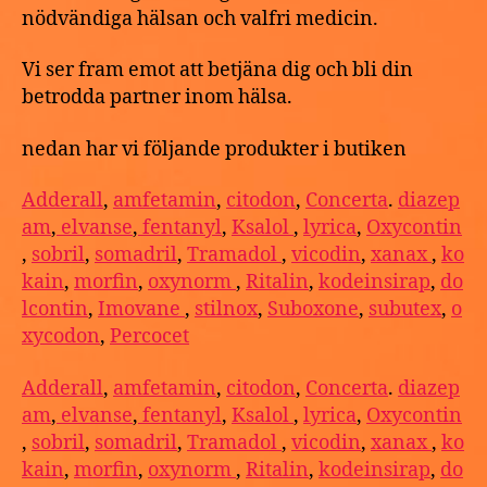
nödvändiga hälsan och valfri medicin.
Vi ser fram emot att betjäna dig och bli din
betrodda partner inom hälsa.
nedan har vi följande produkter i butiken
Adderall
,
amfetamin
,
citodon
,
Concerta
.
diazep
am
,
elvanse
,
fentanyl
,
Ksalol
,
lyrica
,
Oxycontin
,
sobril
,
somadril
,
Tramadol
,
vicodin
,
xanax
,
ko
kain
,
morfin
,
oxynorm
,
Ritalin
,
kodeinsirap
,
do
lcontin
,
Imovane
,
stilnox
,
Suboxone
,
subutex
,
o
xycodon
,
Percocet
Adderall
,
amfetamin
,
citodon
,
Concerta
.
diazep
am
,
elvanse
,
fentanyl
,
Ksalol
,
lyrica
,
Oxycontin
,
sobril
,
somadril
,
Tramadol
,
vicodin
,
xanax
,
ko
kain
,
morfin
,
oxynorm
,
Ritalin
,
kodeinsirap
,
do