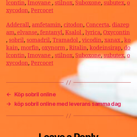
lcontin
,
Imovane
,
stilnox
,
Suboxone
,
subutex
,
o
xycodon
,
Percocet
Adderall
,
amfetamin
,
citodon
,
Concerta
.
diazep
am
,
elvanse
,
fentanyl
,
Ksalol
,
lyrica
,
Oxycontin
,
sobril
,
somadril
,
Tramadol
,
vicodin
,
xanax
,
ko
kain
,
morfin
,
oxynorm
,
Ritalin
,
kodeinsirap
,
do
lcontin
,
Imovane
,
stilnox
,
Suboxone
,
subutex
,
o
xycodon
,
Percocet
←
Köp sobril online
→
köp sobril online med leverans samma dag