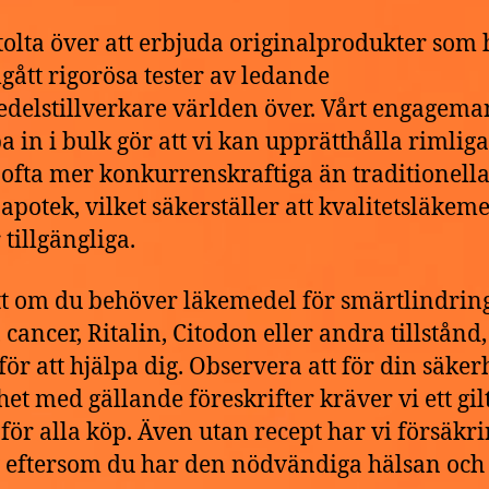
stolta över att erbjuda originalprodukter som 
ått rigorösa tester av ledande
delstillverkare världen över. Vårt engagema
pa in i bulk gör att vi kan upprätthålla rimliga
, ofta mer konkurrenskraftiga än traditionell
 apotek, vilket säkerställer att kvalitetsläkem
 tillgängliga.
t om du behöver läkemedel för smärtlindring
cancer, Ritalin, Citodon eller andra tillstånd,
 för att hjälpa dig. Observera att för din säker
het med gällande föreskrifter kräver vi ett gilt
 för alla köp. Även utan recept har vi försäkr
g eftersom du har den nödvändiga hälsan och 