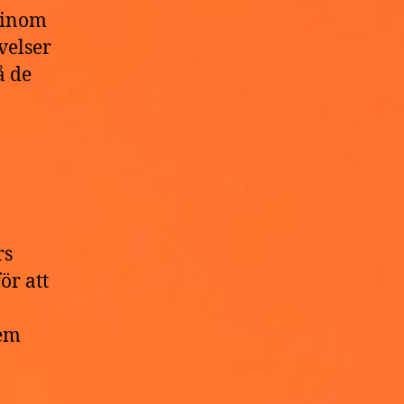
r inom
velser
å de
rs
ör att
dem