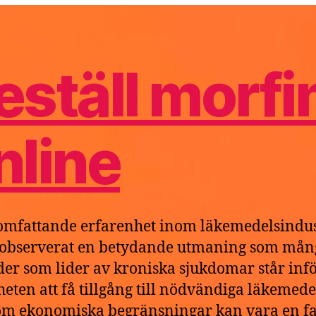
e
6
eställ morfi
nline
mfattande erfarenhet inom läkemedelsindus
 observerat en betydande utmaning som mån
der som lider av kroniska sjukdomar står infö
heten att få tillgång till nödvändiga läkemede
m ekonomiska begränsningar kan vara en fa