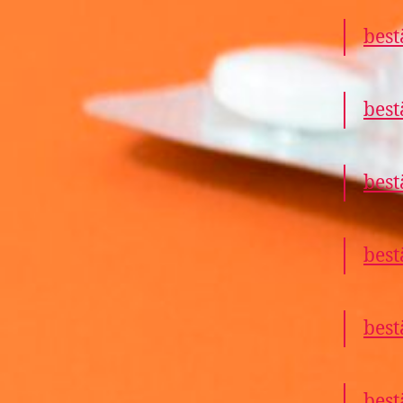
best
best
best
best
best
best