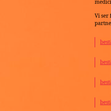
medici
Vi ser
partne
best
best
best
best