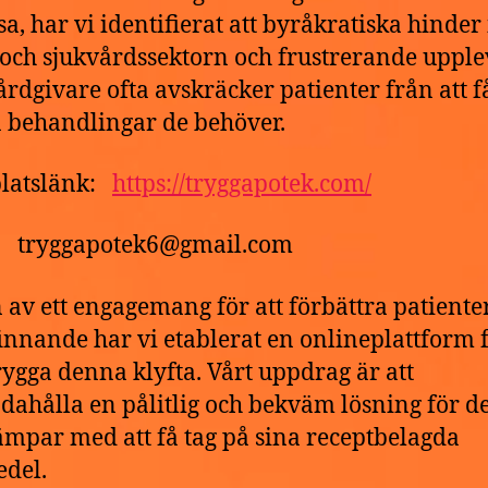
ssa, har vi identifierat att byråkratiska hinde
 och sjukvårdssektorn och frustrerande upple
rdgivare ofta avskräcker patienter från att f
a behandlingar de behöver.
latslänk:
https://tryggapotek.com/
t: tryggapotek6@gmail.com
 av ett engagemang för att förbättra patiente
innande har vi etablerat en onlineplattform f
ygga denna klyfta. Vårt uppdrag är att
ndahålla en pålitlig och bekväm lösning för 
mpar med att få tag på sina receptbelagda
del.