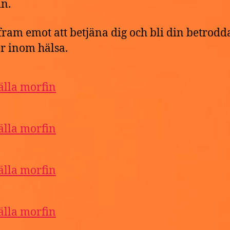
n.
 fram emot att betjäna dig och bli din betrodd
r inom hälsa.
älla morfin
älla morfin
älla morfin
älla morfin