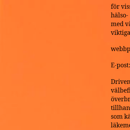
för vi
hälso-
med vå
viktig
webbp
E-pos
Driven
välbef
överbr
tillha
som kä
läkeme