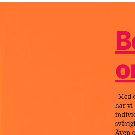
D
B
o
Med o
har vi
indivi
svårig
Även o