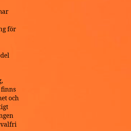
har
ng för
a
edel
,
 finns
het och
igt
ingen
valfri