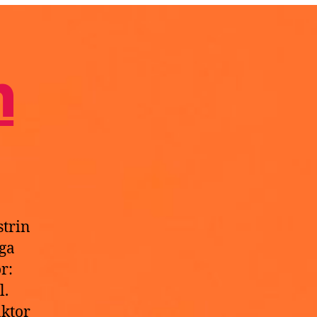
n
trin
ga
r:
l.
ktor