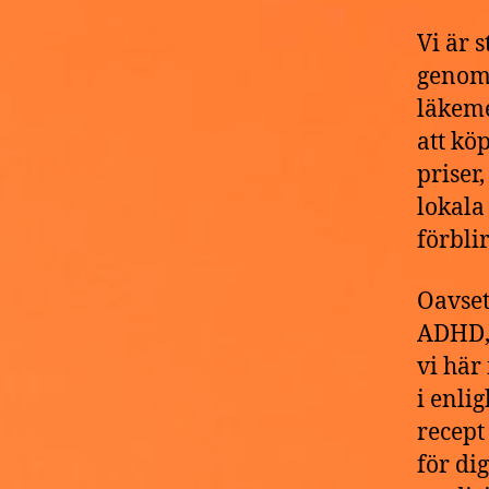
Vi är 
genomg
läkeme
att kö
priser
lokala
förblir
Oavset
ADHD, 
vi här
i enlig
recept
för di