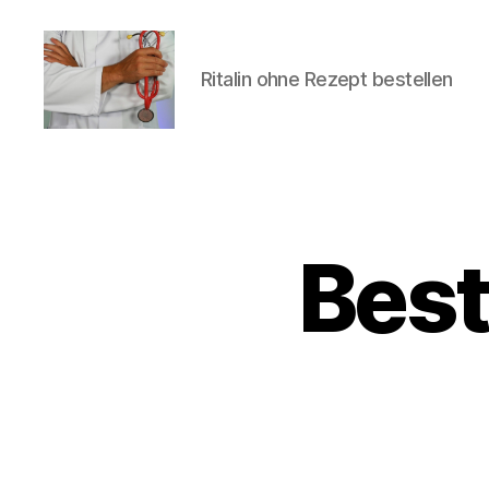
Ritalin ohne Rezept bestellen
turvallinenapteekki
Best
U
Categories
N
C
A
T
E
G
O
R
I
Z
E