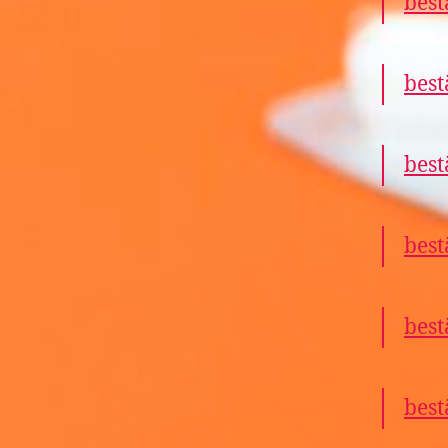
best
best
best
best
best
best