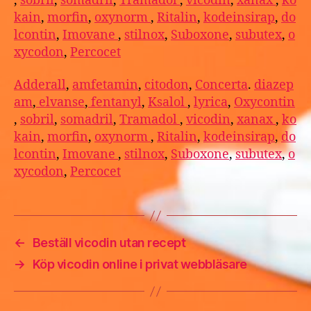
,
sobril
,
somadril
,
Tramadol
,
vicodin
,
xanax
,
ko
kain
,
morfin
,
oxynorm
,
Ritalin
,
kodeinsirap
,
do
lcontin
,
Imovane
,
stilnox
,
Suboxone
,
subutex
,
o
xycodon
,
Percocet
Adderall
,
amfetamin
,
citodon
,
Concerta
.
diazep
am
,
elvanse
,
fentanyl
,
Ksalol
,
lyrica
,
Oxycontin
,
sobril
,
somadril
,
Tramadol
,
vicodin
,
xanax
,
ko
kain
,
morfin
,
oxynorm
,
Ritalin
,
kodeinsirap
,
do
lcontin
,
Imovane
,
stilnox
,
Suboxone
,
subutex
,
o
xycodon
,
Percocet
←
Beställ vicodin utan recept
→
Köp vicodin online i privat webbläsare