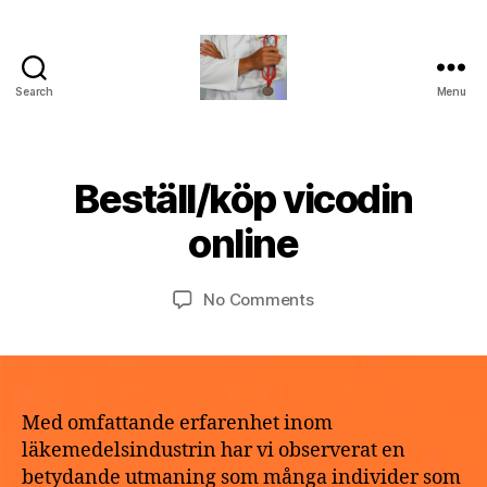
Search
Menu
turvallinenapteekki
B
Beställ/köp vicodin
Categories
U
M
y
N
a
C
a
online
y
A
p
T
2
o
E
9,
Post
Post
G
on
No Comments
t
2
author
date
O
Beställ/köp
h
R
0
vicodin
e
I
2
online
k
Z
6
E
e
D
Med omfattande erfarenhet inom
läkemedelsindustrin har vi observerat en
betydande utmaning som många individer som