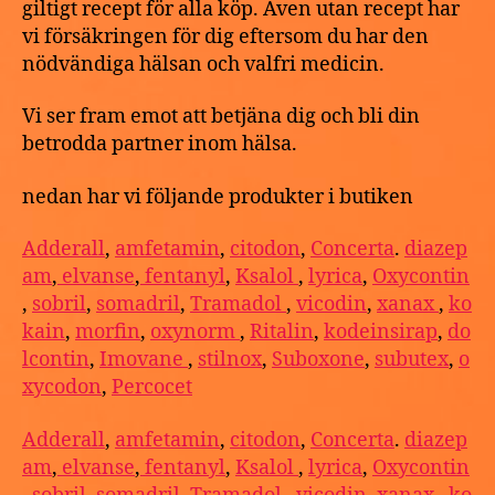
giltigt recept för alla köp. Även utan recept har
vi försäkringen för dig eftersom du har den
nödvändiga hälsan och valfri medicin.
Vi ser fram emot att betjäna dig och bli din
betrodda partner inom hälsa.
nedan har vi följande produkter i butiken
Adderall
,
amfetamin
,
citodon
,
Concerta
.
diazep
am
,
elvanse
,
fentanyl
,
Ksalol
,
lyrica
,
Oxycontin
,
sobril
,
somadril
,
Tramadol
,
vicodin
,
xanax
,
ko
kain
,
morfin
,
oxynorm
,
Ritalin
,
kodeinsirap
,
do
lcontin
,
Imovane
,
stilnox
,
Suboxone
,
subutex
,
o
xycodon
,
Percocet
Adderall
,
amfetamin
,
citodon
,
Concerta
.
diazep
am
,
elvanse
,
fentanyl
,
Ksalol
,
lyrica
,
Oxycontin