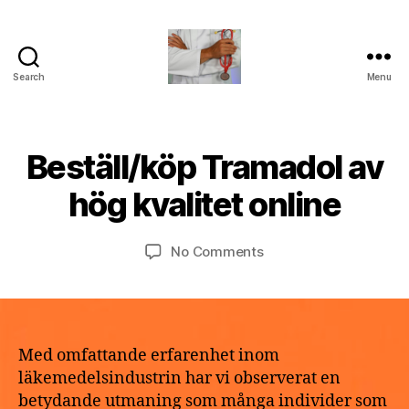
Search
Menu
turvallinenapteekki
B
Beställ/köp Tramadol av
Categories
U
M
y
N
a
C
a
hög kvalitet online
y
A
p
T
2
o
E
9,
Post
Post
G
on
No Comments
t
2
author
date
O
Beställ/köp
h
R
0
Tramadol
e
I
2
av
k
Z
6
E
hög
e
D
kvalitet
Med omfattande erfarenhet inom
online
läkemedelsindustrin har vi observerat en
betydande utmaning som många individer som