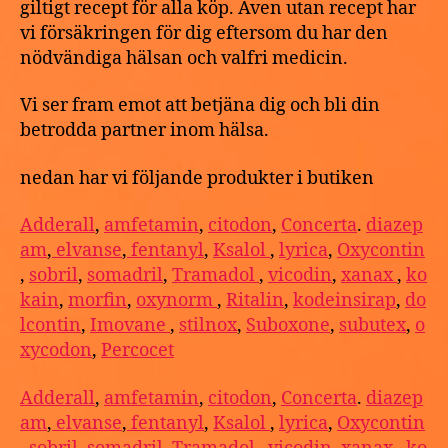
giltigt recept för alla köp. Även utan recept har
vi försäkringen för dig eftersom du har den
nödvändiga hälsan och valfri medicin.
Vi ser fram emot att betjäna dig och bli din
betrodda partner inom hälsa.
nedan har vi följande produkter i butiken
Adderall
,
amfetamin
,
citodon
,
Concerta
.
diazep
am
,
elvanse
,
fentanyl
,
Ksalol
,
lyrica
,
Oxycontin
,
sobril
,
somadril
,
Tramadol
,
vicodin
,
xanax
,
ko
kain
,
morfin
,
oxynorm
,
Ritalin
,
kodeinsirap
,
do
lcontin
,
Imovane
,
stilnox
,
Suboxone
,
subutex
,
o
xycodon
,
Percocet
Adderall
,
amfetamin
,
citodon
,
Concerta
.
diazep
am
,
elvanse
,
fentanyl
,
Ksalol
,
lyrica
,
Oxycontin