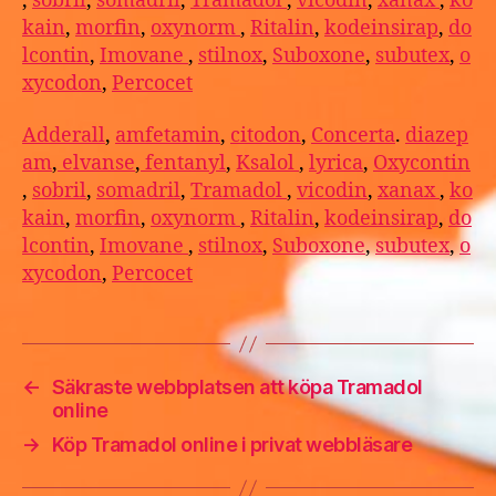
,
sobril
,
somadril
,
Tramadol
,
vicodin
,
xanax
,
ko
kain
,
morfin
,
oxynorm
,
Ritalin
,
kodeinsirap
,
do
lcontin
,
Imovane
,
stilnox
,
Suboxone
,
subutex
,
o
xycodon
,
Percocet
Adderall
,
amfetamin
,
citodon
,
Concerta
.
diazep
am
,
elvanse
,
fentanyl
,
Ksalol
,
lyrica
,
Oxycontin
,
sobril
,
somadril
,
Tramadol
,
vicodin
,
xanax
,
ko
kain
,
morfin
,
oxynorm
,
Ritalin
,
kodeinsirap
,
do
lcontin
,
Imovane
,
stilnox
,
Suboxone
,
subutex
,
o
xycodon
,
Percocet
←
Säkraste webbplatsen att köpa Tramadol
online
→
Köp Tramadol online i privat webbläsare