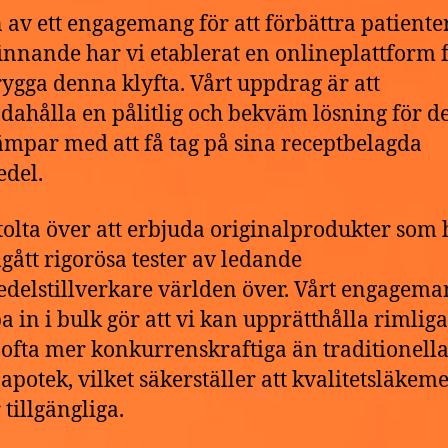
 av ett engagemang för att förbättra patiente
innande har vi etablerat en onlineplattform f
ygga denna klyfta. Vårt uppdrag är att
ndahålla en pålitlig och bekväm lösning för 
mpar med att få tag på sina receptbelagda
del.
stolta över att erbjuda originalprodukter som 
ått rigorösa tester av ledande
delstillverkare världen över. Vårt engagema
pa in i bulk gör att vi kan upprätthålla rimliga
, ofta mer konkurrenskraftiga än traditionell
 apotek, vilket säkerställer att kvalitetsläkem
 tillgängliga.