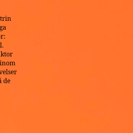
trin
ga
r:
l.
ktor
r inom
velser
å de