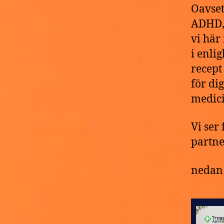
Oavset
ADHD, 
vi här
i enlig
recept
för di
medici
Vi ser
partne
nedan 