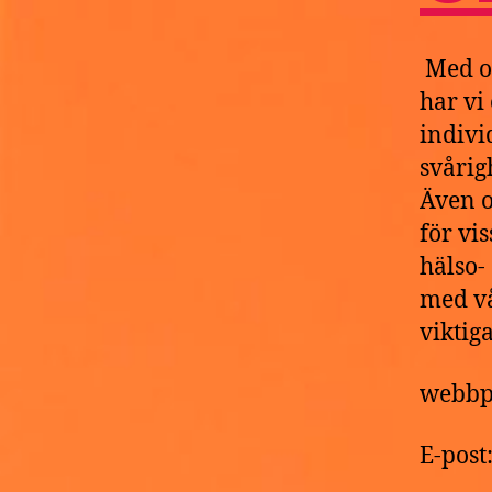
Med o
har vi
indivi
svårig
Även o
för vi
hälso-
med vå
viktig
webbp
E-pos