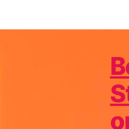
D
B
S
o