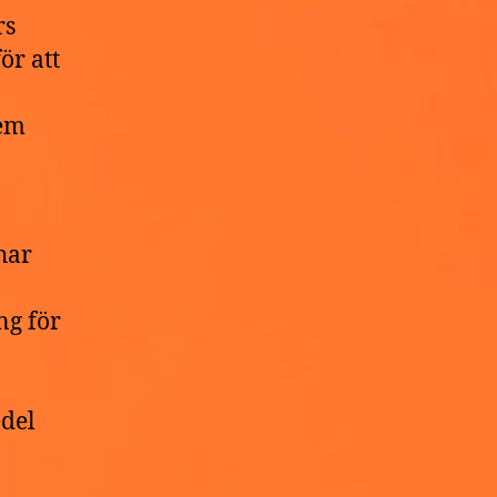
rs
ör att
dem
har
ng för
a
edel