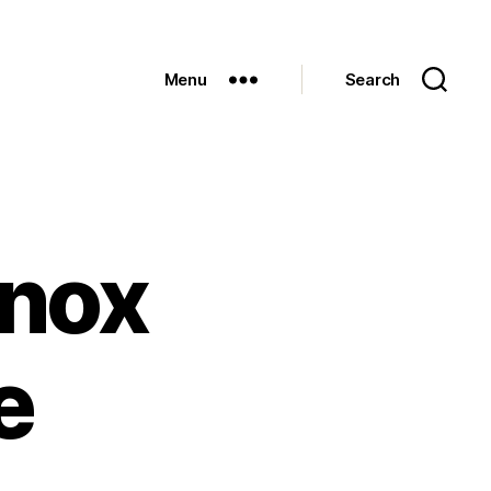
Menu
Search
lnox
ne