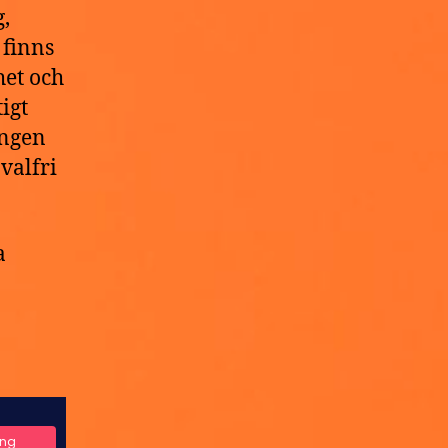
,
 finns
het och
igt
ingen
valfri
a