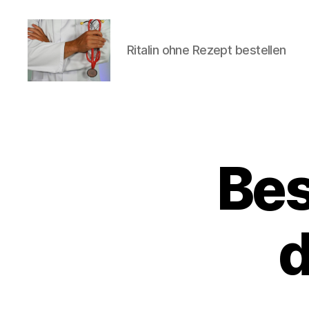
Ritalin ohne Rezept bestellen
turvallinenapteekki
Bes
U
Categories
N
C
A
T
E
d
G
O
R
I
Z
E