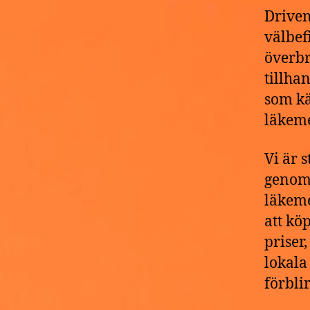
Driven
välbef
överbr
tillha
som kä
läkeme
Vi är 
genomg
läkeme
att kö
priser
lokala
förblir