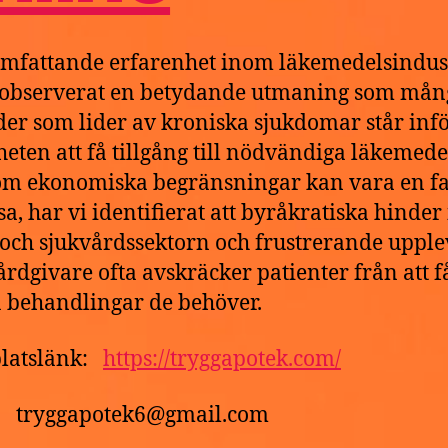
mfattande erfarenhet inom läkemedelsindus
 observerat en betydande utmaning som mån
der som lider av kroniska sjukdomar står infö
heten att få tillgång till nödvändiga läkemede
m ekonomiska begränsningar kan vara en fa
ssa, har vi identifierat att byråkratiska hinde
 och sjukvårdssektorn och frustrerande upple
rdgivare ofta avskräcker patienter från att f
a behandlingar de behöver.
latslänk:
https://tryggapotek.com/
t: tryggapotek6@gmail.com