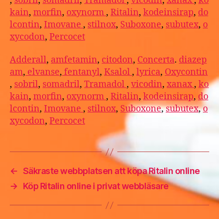
,
sobril
,
somadril
,
Tramadol
,
vicodin
,
xanax
,
ko
kain
,
morfin
,
oxynorm
,
Ritalin
,
kodeinsirap
,
do
lcontin
,
Imovane
,
stilnox
,
Suboxone
,
subutex
,
o
xycodon
,
Percocet
Adderall
,
amfetamin
,
citodon
,
Concerta
.
diazep
am
,
elvanse
,
fentanyl
,
Ksalol
,
lyrica
,
Oxycontin
,
sobril
,
somadril
,
Tramadol
,
vicodin
,
xanax
,
ko
kain
,
morfin
,
oxynorm
,
Ritalin
,
kodeinsirap
,
do
lcontin
,
Imovane
,
stilnox
,
Suboxone
,
subutex
,
o
xycodon
,
Percocet
←
Säkraste webbplatsen att köpa Ritalin online
→
Köp Ritalin online i privat webbläsare