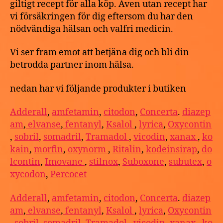
giltigt recept för alla köp. Även utan recept har
vi försäkringen för dig eftersom du har den
nödvändiga hälsan och valfri medicin.
Vi ser fram emot att betjäna dig och bli din
betrodda partner inom hälsa.
nedan har vi följande produkter i butiken
Adderall
,
amfetamin
,
citodon
,
Concerta
.
diazep
am
,
elvanse
,
fentanyl
,
Ksalol
,
lyrica
,
Oxycontin
,
sobril
,
somadril
,
Tramadol
,
vicodin
,
xanax
,
ko
kain
,
morfin
,
oxynorm
,
Ritalin
,
kodeinsirap
,
do
lcontin
,
Imovane
,
stilnox
,
Suboxone
,
subutex
,
o
xycodon
,
Percocet
Adderall
,
amfetamin
,
citodon
,
Concerta
.
diazep
am
,
elvanse
,
fentanyl
,
Ksalol
,
lyrica
,
Oxycontin