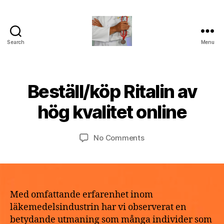
Search
Menu
turvallinenapteekki
B
Beställ/köp Ritalin av
Categories
U
M
y
N
a
C
a
hög kvalitet online
y
A
p
T
2
o
E
9,
Post
Post
G
on
No Comments
t
2
author
date
O
Beställ/köp
h
R
0
Ritalin
e
I
2
av
k
Z
6
E
hög
e
D
kvalitet
Med omfattande erfarenhet inom
online
läkemedelsindustrin har vi observerat en
betydande utmaning som många individer som