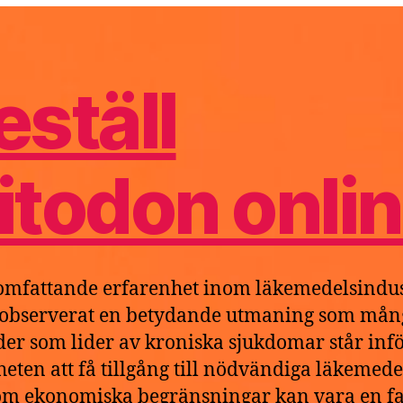
e
6
eställ
itodon onli
mfattande erfarenhet inom läkemedelsindus
 observerat en betydande utmaning som mån
der som lider av kroniska sjukdomar står infö
heten att få tillgång till nödvändiga läkemede
m ekonomiska begränsningar kan vara en fa