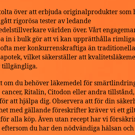
stolta över att erbjuda originalprodukter som 
ått rigorösa tester av ledande
delstillverkare världen över. Vårt engagema
pa in i bulk gör att vi kan upprätthålla rimliga
, ofta mer konkurrenskraftiga än traditionell
 apotek, vilket säkerställer att kvalitetsläkem
 tillgängliga.
t om du behöver läkemedel för smärtlindring
cancer, Ritalin, Citodon eller andra tillstånd,
 för att hjälpa dig. Observera att för din säker
het med gällande föreskrifter kräver vi ett gilt
 för alla köp. Även utan recept har vi försäkr
g eftersom du har den nödvändiga hälsan och 