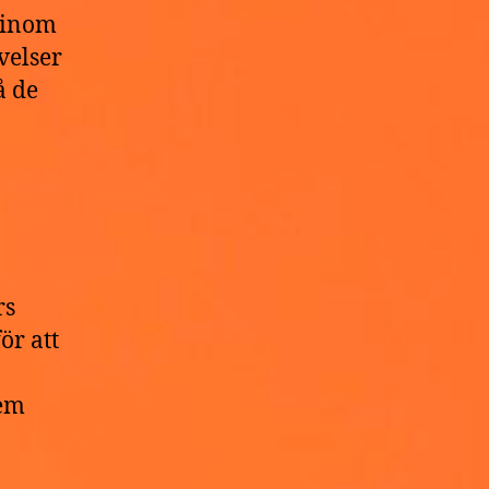
r inom
velser
å de
rs
ör att
dem