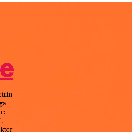
ne
trin
ga
r:
l.
ktor