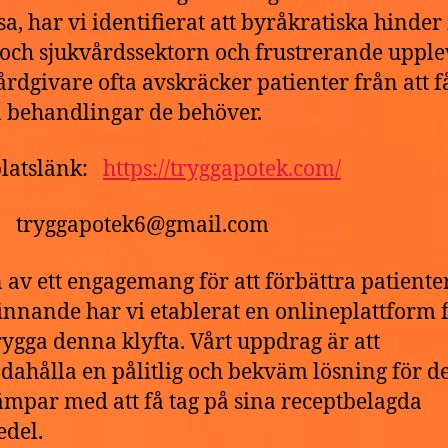
ssa, har vi identifierat att byråkratiska hinde
 och sjukvårdssektorn och frustrerande upple
rdgivare ofta avskräcker patienter från att f
a behandlingar de behöver.
latslänk:
https://tryggapotek.com/
t: tryggapotek6@gmail.com
 av ett engagemang för att förbättra patiente
innande har vi etablerat en onlineplattform f
ygga denna klyfta. Vårt uppdrag är att
ndahålla en pålitlig och bekväm lösning för 
mpar med att få tag på sina receptbelagda
del.