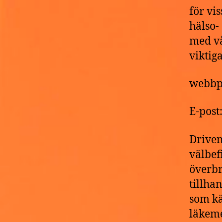
för vi
hälso-
med vå
viktig
webbp
E-pos
Driven
välbef
överbr
tillha
som kä
läkeme