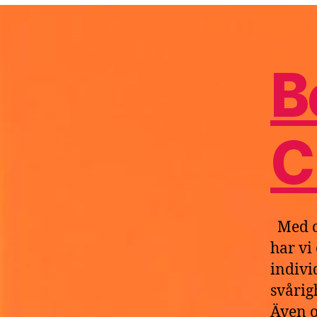
D
B
C
Med o
har vi
indivi
svårig
Även o