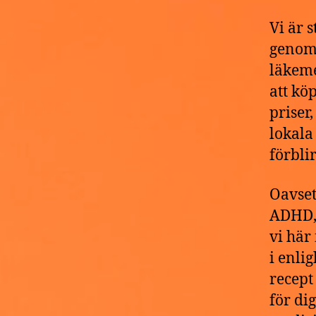
Vi är 
genomg
läkeme
att kö
priser
lokala
förblir
Oavset
ADHD, 
vi här
i enlig
recept
för di