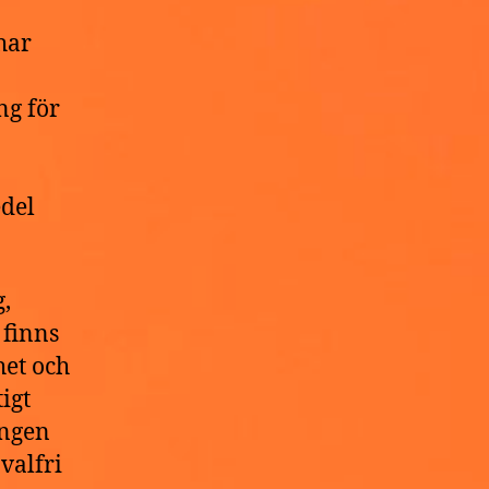
har
ng för
a
edel
,
 finns
het och
igt
ingen
valfri