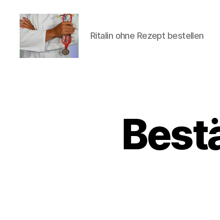
Ritalin ohne Rezept bestellen
turvallinenapteekki
Bestä
U
Categories
N
C
A
T
E
G
O
R
I
Z
E