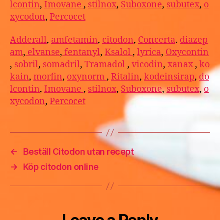
lcontin
,
Imovane
,
stilnox
,
Suboxone
,
subutex
,
o
xycodon
,
Percocet
Adderall
,
amfetamin
,
citodon
,
Concerta
.
diazep
am
,
elvanse
,
fentanyl
,
Ksalol
,
lyrica
,
Oxycontin
,
sobril
,
somadril
,
Tramadol
,
vicodin
,
xanax
,
ko
kain
,
morfin
,
oxynorm
,
Ritalin
,
kodeinsirap
,
do
lcontin
,
Imovane
,
stilnox
,
Suboxone
,
subutex
,
o
xycodon
,
Percocet
←
Beställ Citodon utan recept
→
Köp citodon online