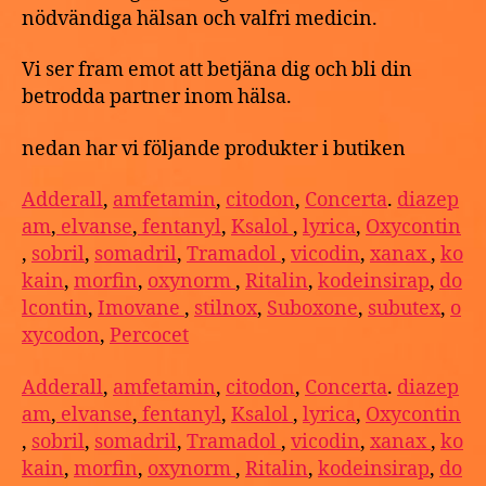
nödvändiga hälsan och valfri medicin.
Vi ser fram emot att betjäna dig och bli din
betrodda partner inom hälsa.
nedan har vi följande produkter i butiken
Adderall
,
amfetamin
,
citodon
,
Concerta
.
diazep
am
,
elvanse
,
fentanyl
,
Ksalol
,
lyrica
,
Oxycontin
,
sobril
,
somadril
,
Tramadol
,
vicodin
,
xanax
,
ko
kain
,
morfin
,
oxynorm
,
Ritalin
,
kodeinsirap
,
do
lcontin
,
Imovane
,
stilnox
,
Suboxone
,
subutex
,
o
xycodon
,
Percocet
Adderall
,
amfetamin
,
citodon
,
Concerta
.
diazep
am
,
elvanse
,
fentanyl
,
Ksalol
,
lyrica
,
Oxycontin
,
sobril
,
somadril
,
Tramadol
,
vicodin
,
xanax
,
ko
kain
,
morfin
,
oxynorm
,
Ritalin
,
kodeinsirap
,
do