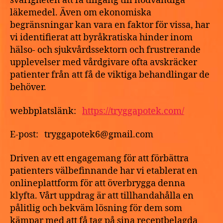
svårigheten att få tillgång till nödvändiga
läkemedel. Även om ekonomiska
begränsningar kan vara en faktor för vissa, har
vi identifierat att byråkratiska hinder inom
hälso- och sjukvårdssektorn och frustrerande
upplevelser med vårdgivare ofta avskräcker
patienter från att få de viktiga behandlingar de
behöver.
webbplatslänk:
https://tryggapotek.com/
E-post: tryggapotek6@gmail.com
Driven av ett engagemang för att förbättra
patienters välbefinnande har vi etablerat en
onlineplattform för att överbrygga denna
klyfta. Vårt uppdrag är att tillhandahålla en
pålitlig och bekväm lösning för dem som
kämpar med att få tag på sina receptbelagda