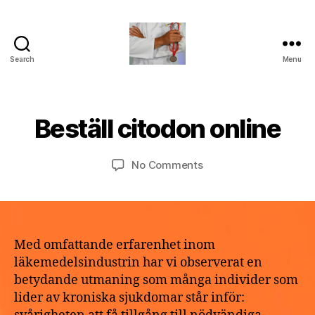
Search
Menu
turvallinenapteekki
B
M
y
a
a
Beställ citodon online
Categories
U
y
N
p
2
C
o
A
9,
Post
Post
on
No Comments
t
T
2
author
date
Beställ
h
E
0
G
citodon
e
2
O
online
k
R
6
e
I
Z
Med omfattande erfarenhet inom
E
läkemedelsindustrin har vi observerat en
D
betydande utmaning som många individer som
lider av kroniska sjukdomar står inför: