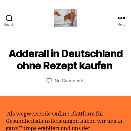
Search
Menu
turvallinenapteekki
B
Adderall in Deutschland
Categories
U
M
y
N
a
C
a
ohne Rezept kaufen
y
A
p
T
2
o
E
9,
Post
Post
G
on
No Comments
t
2
author
date
O
Adderall
h
R
0
in
e
I
2
Deutschland
k
Z
6
E
ohne
e
D
Rezept
Als wegweisende Online-Plattform für
kaufen
Gesundheitsdienstleistungen haben wir uns in
ganz Europa etabliert und uns der