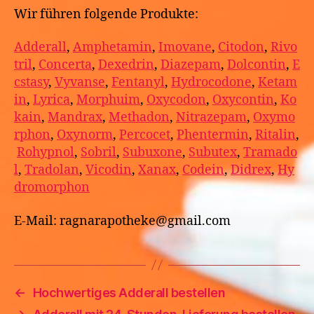
Wir führen folgende Produkte:
Adderall
,
Amphetamin
,
Imovane
,
Citodon
,
Rivo
tril
,
Concerta
,
Dexedrin
,
Diazepam
,
Dolcontin
,
E
cstasy
,
Vyvanse
,
Fentanyl
,
Hydrocodone
,
Ketam
in
,
Lyrica
,
Morphuim
,
Oxycodon
,
Oxycontin
,
Ko
kain
,
Mandrax
,
Methadon
,
Nitrazepam
,
Oxymo
rphon
,
Oxynorm
,
Percocet
,
Phentermin
,
Ritalin
,
Rohypnol
,
Sobril
,
Subuxone
,
Subutex
,
Tramado
l
,
Tradolan
,
Vicodin
,
Xanax
,
Codein
,
Didrex
,
Hy
dromorphon
E-Mail: ragnarapotheke@gmail.com
←
Hochwertiges Adderall bestellen