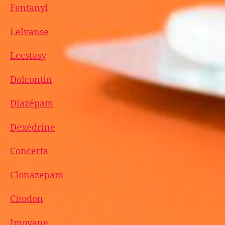
Fentanyl
Lelvanse
Lecstasy
Dolcontin
Diazépam
Dexédrine
Concerta
Clonazepam
Citodon
Imovane