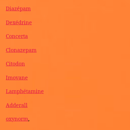
Diazépam
Dexédrine
Concerta
Clonazepam
Citodon
Imovane
Lamphétamine
Adderall
oxynorm
,