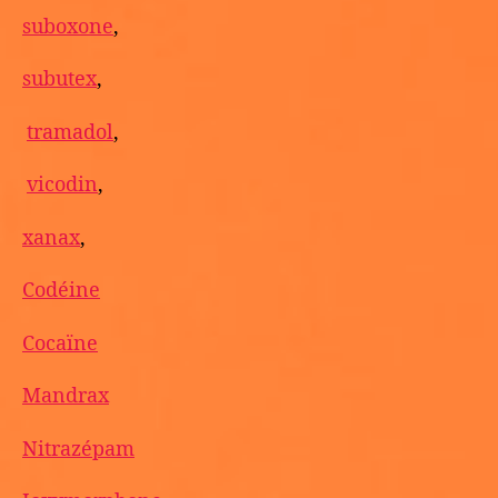
suboxone
,
subutex
,
tramadol
,
vicodin
,
xanax
,
Codéine
Cocaïne
Mandrax
Nitrazépam