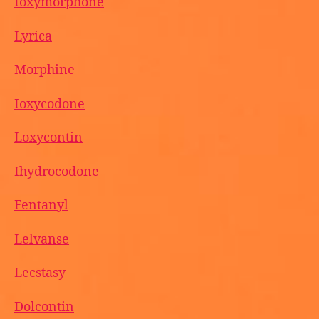
Ioxymorphone
Lyrica
Morphine
Ioxycodone
Loxycontin
Ihydrocodone
Fentanyl
Lelvanse
Lecstasy
Dolcontin