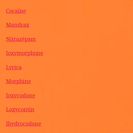
Cocaïne
Mandrax
Nitrazépam
Ioxymorphone
Lyrica
Morphine
Ioxycodone
Loxycontin
Ihydrocodone