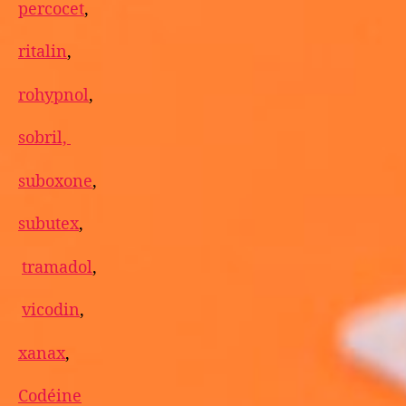
percocet
,
ritalin
,
rohypnol
,
sobril,
suboxone
,
subutex
,
tramadol
,
vicodin
,
xanax
,
Codéine